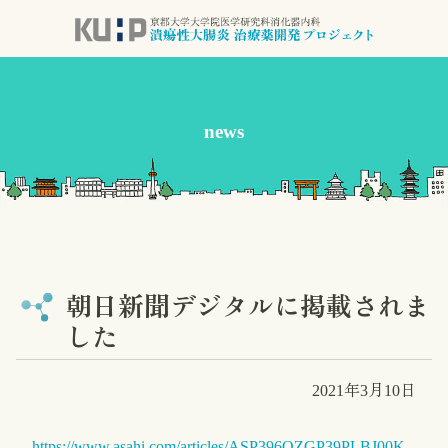
コ
ン
テ
ン
ツ
news
本
文
へ
ス
キ
ッ
プ
朝日新聞デジタルに掲載されま
した
2021年3月10日
https://www.asahi.com/articles/ASP396QZGP39PLBJ00K.