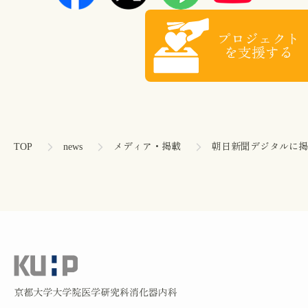
プロジェクト
を支援する
コ
ペ
ン
ー
テ
ジ
ン
の
TOP
news
メディア・掲載
朝日新聞デジタルに掲
ツ
先
本
頭
文
へ
の
戻
先
る
頭
へ
戻
る