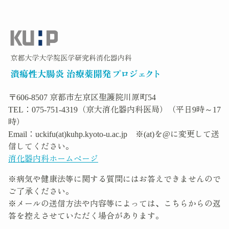
先
る
頭
へ
戻
る
〒606-8507 京都市左京区聖護院川原町54
TEL：075-751-4319（京大消化器内科医局）（平日9時～17
時）
Email：uckifu(at)kuhp.kyoto-u.ac.jp ※(at)を@に変更して送
信してください。
消化器内科ホームページ
※病気や健康法等に関する質問にはお答えできませんので
ご了承ください。
※メールの送信方法や内容等によっては、こちらからの返
答を控えさせていただく場合があります。