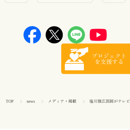
プロジェクト
を支援する
コ
ペ
ン
ー
テ
ジ
ン
の
TOP
news
メディア・掲載
塩川雅広医師がテレビ
ツ
先
本
頭
文
へ
の
戻