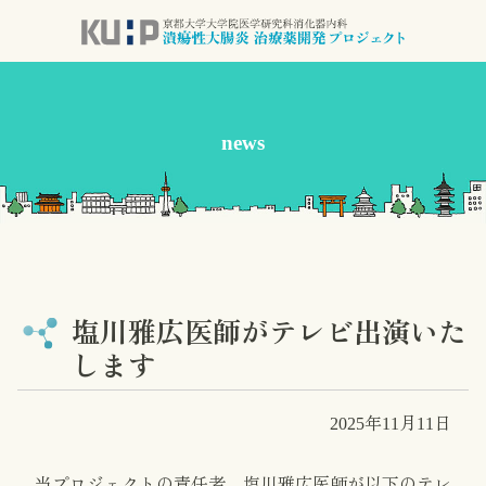
コ
ン
テ
ン
ツ
news
本
文
へ
ス
キ
ッ
プ
塩川雅広医師がテレビ出演いた
します
2025年11月11日
当プロジェクトの責任者、
塩川雅広医師が以下のテレ