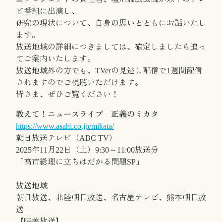
ビ番組に出演し、
研究の現状について、自身の思いとともにお話いたし
ます。
放送地域の詳細につきましては、
確定しましたら追っ
てご案内いたします。
放送地域外の方でも、
TVerの見逃し配信で1週間配信
されますのでご視聴いただけま
す。
皆さま、ぜひご覧ください！
教えて！ニュースライブ 正義のミカタ
https://www.asahi.co.jp/
mikata/
朝日放送テレビ（ABC TV）
2025年11月22日（土）9:30～11:00放送分
「高市総理に立ちはだかる問題SP」
放送地域
朝日放送、北陸朝日放送、名古屋テレビ、熊本朝日放
送
【時差放送】